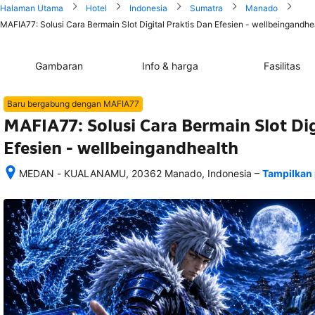
Halaman Utama
Hotel
Indonesia
Sumatra
Manado
MAFIA77: Solusi Cara Bermain Slot Digital Praktis Dan Efesien - wellbeingandhea
Gambaran
Info & harga
Fasilitas
Baru bergabung dengan MAFIA77
MAFIA77: Solusi Cara Bermain Slot Dig
Efesien - wellbeingandhealth
–
MEDAN - KUALANAMU, 20362 Manado, Indonesia
Tampilkan 
Setelah 
memesan, 
semua 
rincian 
akomodasi 
termasuk 
nomor 
telepon 
dan 
alamat 