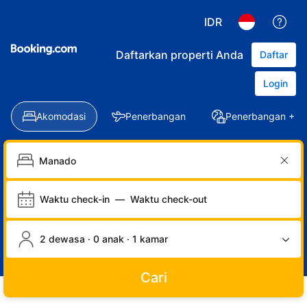
IDR
Daftarkan properti Anda
Daftar
Login
Akomodasi
Penerbangan
Penerbangan + Ho
Waktu check-in
—
Waktu check-out
2 dewasa · 0 anak · 1 kamar
Cari