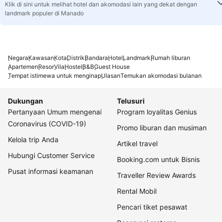
Klik di sini untuk melihat hotel dan akomodasi lain yang dekat dengan
landmark populer di Manado
Negara
Kawasan
Kota
Distrik
Bandara
Hotel
Landmark
Rumah liburan
Apartemen
Resor
Vila
Hostel
B&B
Guest House
Tempat istimewa untuk menginap
Ulasan
Temukan akomodasi bulanan
Dukungan
Telusuri
Pertanyaan Umum mengenai
Program loyalitas Genius
Coronavirus (COVID-19)
Promo liburan dan musiman
Kelola trip Anda
Artikel travel
Hubungi Customer Service
Booking.com untuk Bisnis
Pusat informasi keamanan
Traveller Review Awards
Rental Mobil
Pencari tiket pesawat