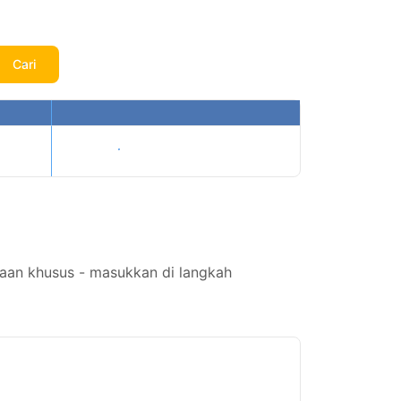
Cari
Tampilkan harga
taan khusus - masukkan di langkah