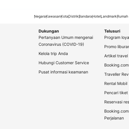
Negara
Kawasan
Kota
Distrik
Bandara
Hotel
Landmark
Rumah 
Dukungan
Telusuri
Pertanyaan Umum mengenai
Program loya
Coronavirus (COVID-19)
Promo libur
Kelola trip Anda
Artikel travel
Hubungi Customer Service
Booking.com 
Pusat informasi keamanan
Traveller Re
Rental Mobil
Pencari tike
Reservasi re
Booking.com
Perjalanan