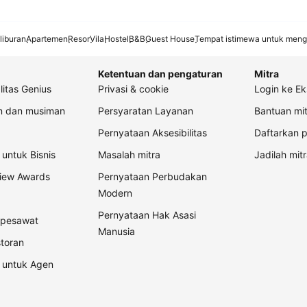
liburan
Apartemen
Resor
Vila
Hostel
B&B
Guest House
Tempat istimewa untuk meng
Ketentuan dan pengaturan
Mitra
litas Genius
Privasi & cookie
Login ke Ek
an dan musiman
Persyaratan Layanan
Bantuan mit
Pernyataan Aksesibilitas
Daftarkan p
untuk Bisnis
Masalah mitra
Jadilah mitr
view Awards
Pernyataan Perbudakan
Modern
Pernyataan Hak Asasi
t pesawat
Manusia
storan
 untuk Agen