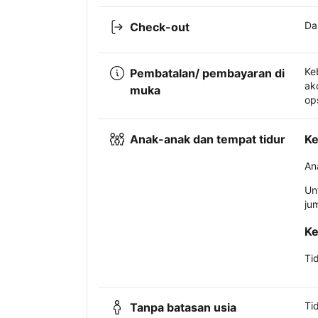
Da
Check-out
Ke
Pembatalan/ pembayaran di
ak
muka
op
Anak-anak dan tempat tidur
Ke
An
Un
ju
Ke
Ti
Ti
Tanpa batasan usia