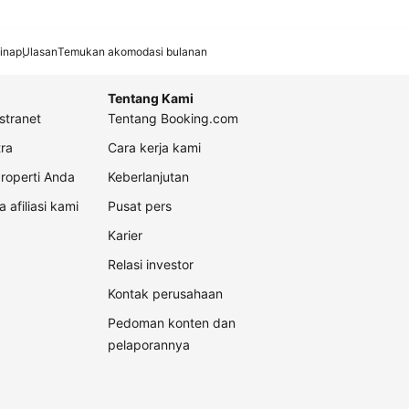
inap
Ulasan
Temukan akomodasi bulanan
Tentang Kami
stranet
Tentang Booking.com
ra
Cara kerja kami
roperti Anda
Keberlanjutan
a afiliasi kami
Pusat pers
Karier
Relasi investor
Kontak perusahaan
Pedoman konten dan
pelaporannya