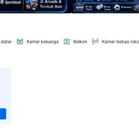
 datar
Kamar keluarga
Balkon
Kamar bebas rok