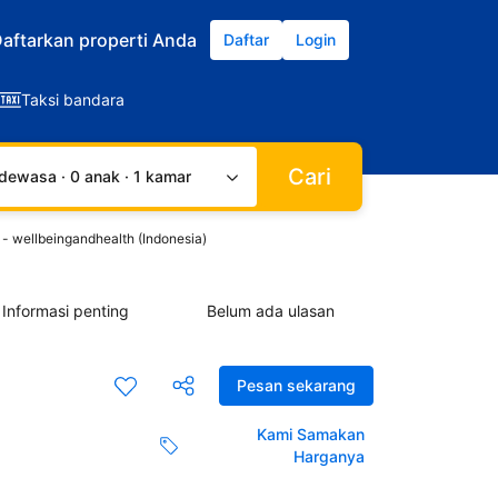
aftarkan properti Anda
Daftar
Login
Taksi bandara
Cari
dewasa · 0 anak · 1 kamar
 - wellbeingandhealth (Indonesia)
Informasi penting
Belum ada ulasan
Pesan sekarang
Kami Samakan
Harganya