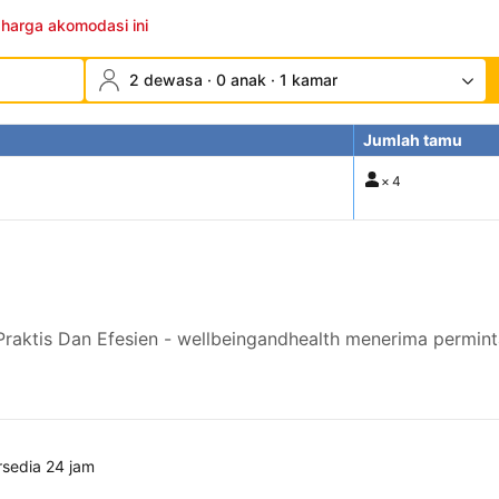
 harga akomodasi ini
2 dewasa · 0 anak · 1 kamar
Jumlah tamu
×
4
 Praktis Dan Efesien - wellbeingandhealth menerima permin
rsedia 24 jam