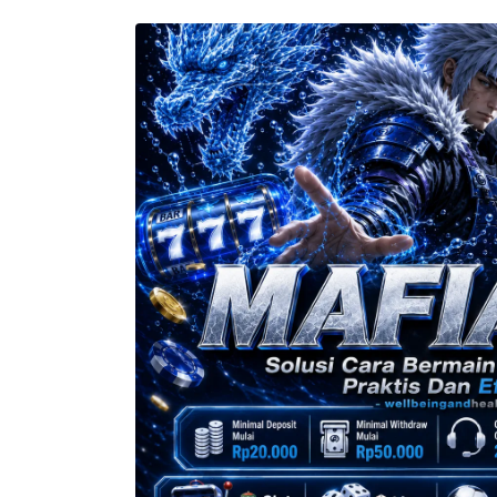
Setelah 
memesan, 
semua 
rincian 
akomodasi 
termasuk 
nomor 
telepon 
dan 
alamat 
akan 
disertakan 
dalam 
konfirmasi 
pemesanan 
dan 
akun 
Anda.