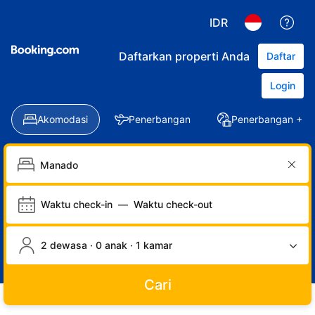
IDR
Daftarkan properti Anda
Daftar
Login
Akomodasi
Penerbangan
Penerbangan + Ho
Waktu check-in
—
Waktu check-out
2 dewasa · 0 anak · 1 kamar
Cari