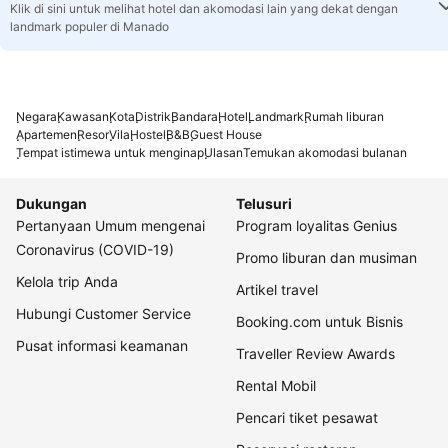
Klik di sini untuk melihat hotel dan akomodasi lain yang dekat dengan
landmark populer di Manado
Negara
Kawasan
Kota
Distrik
Bandara
Hotel
Landmark
Rumah liburan
Apartemen
Resor
Vila
Hostel
B&B
Guest House
Tempat istimewa untuk menginap
Ulasan
Temukan akomodasi bulanan
Dukungan
Telusuri
Pertanyaan Umum mengenai
Program loyalitas Genius
Coronavirus (COVID-19)
Promo liburan dan musiman
Kelola trip Anda
Artikel travel
Hubungi Customer Service
Booking.com untuk Bisnis
Pusat informasi keamanan
Traveller Review Awards
Rental Mobil
Pencari tiket pesawat