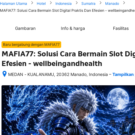
Halaman Utama
Hotel
Indonesia
Sumatra
Manado
MAFIA77: Solusi Cara Bermain Slot Digital Praktis Dan Efesien - wellbeingandhea
Gambaran
Info & harga
Fasilitas
Baru bergabung dengan MAFIA77
MAFIA77: Solusi Cara Bermain Slot Dig
Efesien - wellbeingandhealth
–
MEDAN - KUALANAMU, 20362 Manado, Indonesia
Tampilkan 
Setelah 
memesan, 
semua 
rincian 
akomodasi 
termasuk 
nomor 
telepon 
dan 
alamat 