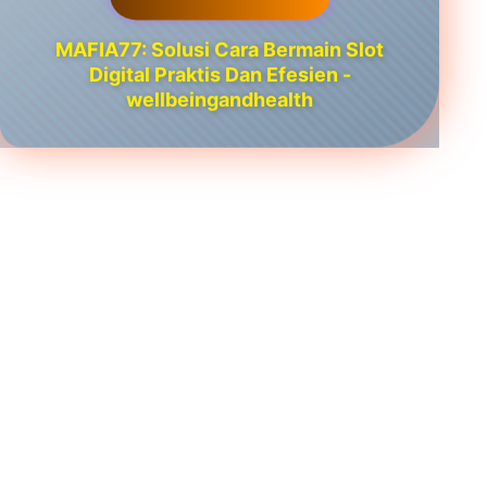
MAFIA77: Solusi Cara Bermain Slot
Digital Praktis Dan Efesien -
wellbeingandhealth