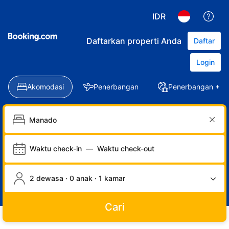
IDR
Daftarkan properti Anda
Daftar
Login
Akomodasi
Penerbangan
Penerbangan + Ho
Waktu check-in
—
Waktu check-out
2 dewasa · 0 anak · 1 kamar
Cari