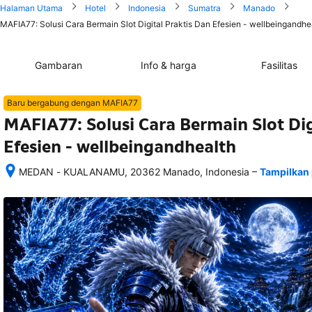
Halaman Utama
Hotel
Indonesia
Sumatra
Manado
MAFIA77: Solusi Cara Bermain Slot Digital Praktis Dan Efesien - wellbeingandhea
Gambaran
Info & harga
Fasilitas
Baru bergabung dengan MAFIA77
MAFIA77: Solusi Cara Bermain Slot Dig
Efesien - wellbeingandhealth
–
MEDAN - KUALANAMU, 20362 Manado, Indonesia
Tampilkan 
Setelah 
memesan, 
semua 
rincian 
akomodasi 
termasuk 
nomor 
telepon 
dan 
alamat 