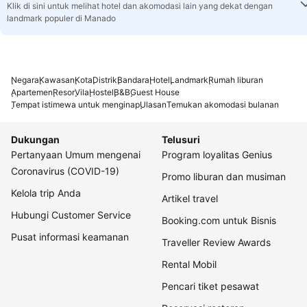
Klik di sini untuk melihat hotel dan akomodasi lain yang dekat dengan
landmark populer di Manado
Negara
Kawasan
Kota
Distrik
Bandara
Hotel
Landmark
Rumah liburan
Apartemen
Resor
Vila
Hostel
B&B
Guest House
Tempat istimewa untuk menginap
Ulasan
Temukan akomodasi bulanan
Dukungan
Telusuri
Pertanyaan Umum mengenai
Program loyalitas Genius
Coronavirus (COVID-19)
Promo liburan dan musiman
Kelola trip Anda
Artikel travel
Hubungi Customer Service
Booking.com untuk Bisnis
Pusat informasi keamanan
Traveller Review Awards
Rental Mobil
Pencari tiket pesawat