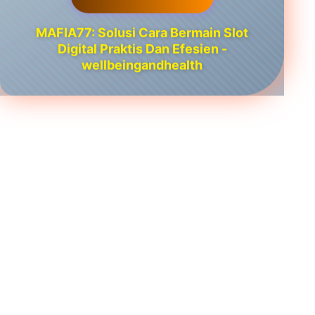
MAFIA77: Solusi Cara Bermain Slot
Digital Praktis Dan Efesien -
wellbeingandhealth